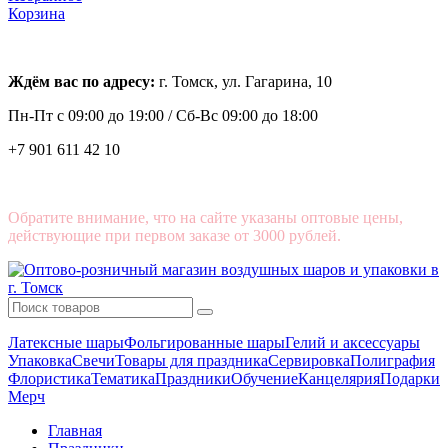
Корзина
Ждём вас по адресу:
г. Томск, ул. Гагарина, 10
Пн-Пт с
09:00 до 19:00 /
Сб-Вс 09:00 до 18:00
+7 901 611 42 10
Обратите внимание, что на сайте указаны оптовые цены,
действующие при первом заказе от 3000 рублей.
Латексные шары
Фольгированные шары
Гелий и аксессуары
Упаковка
Свечи
Товары для праздника
Сервировка
Полиграфия
Флористика
Тематика
Праздники
Обучение
Канцелярия
Подарки
Мерч
Главная