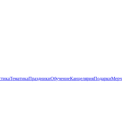
стика
Тематика
Праздники
Обучение
Канцелярия
Подарки
Мерч