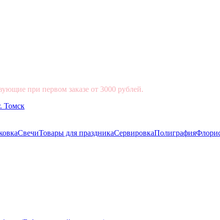
вующие при первом заказе от 3000 рублей.
ковка
Свечи
Товары для праздника
Сервировка
Полиграфия
Флори