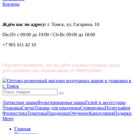
Корзина
Ждём вас по адресу:
г. Томск, ул. Гагарина, 10
Пн-Пт с
09:00 до 19:00 /
Сб-Вс 09:00 до 18:00
+7 901 611 42 10
Обратите внимание, что на сайте указаны оптовые цены,
действующие при первом заказе от 3000 рублей.
Латексные шары
Фольгированные шары
Гелий и аксессуары
Упаковка
Свечи
Товары для праздника
Сервировка
Полиграфия
Флористика
Тематика
Праздники
Обучение
Канцелярия
Подарки
Мерч
Главная