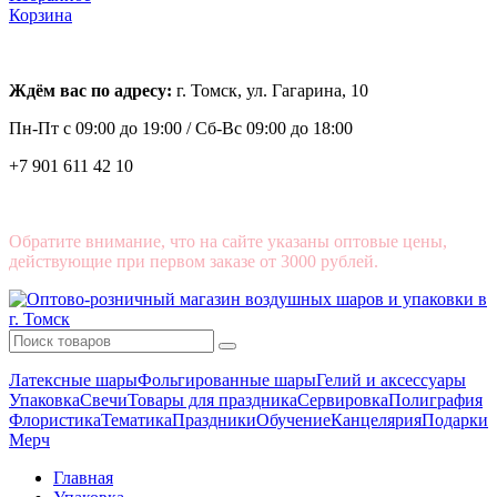
Корзина
Ждём вас по адресу:
г. Томск, ул. Гагарина, 10
Пн-Пт с
09:00 до 19:00 /
Сб-Вс 09:00 до 18:00
+7 901 611 42 10
Обратите внимание, что на сайте указаны оптовые цены,
действующие при первом заказе от 3000 рублей.
Латексные шары
Фольгированные шары
Гелий и аксессуары
Упаковка
Свечи
Товары для праздника
Сервировка
Полиграфия
Флористика
Тематика
Праздники
Обучение
Канцелярия
Подарки
Мерч
Главная