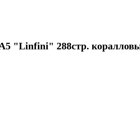
 "Linfini" 288стр. коралловы