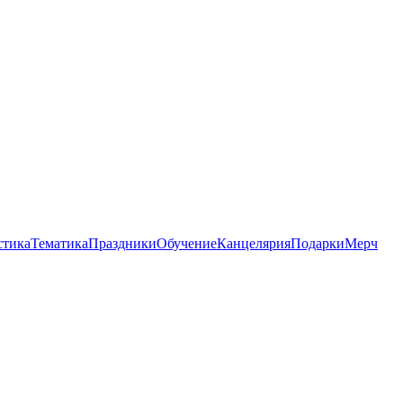
стика
Тематика
Праздники
Обучение
Канцелярия
Подарки
Мерч