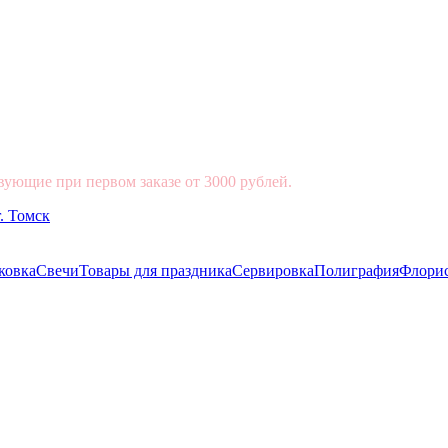
вующие при первом заказе от 3000 рублей.
ковка
Свечи
Товары для праздника
Сервировка
Полиграфия
Флори