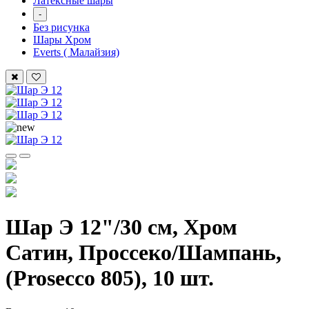
Латексные шары
-
Без рисунка
Шары Хром
Everts ( Малайзия)
Шар Э 12"/30 см, Хром
Сатин, Проссеко/Шампань,
(Prosecco 805), 10 шт.