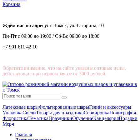
Корзина
Ждём вас по адресу:
г. Томск, ул. Гагарина, 10
Пн-Пт с
09:00 до 19:00 /
Сб-Вс 09:00 до 18:00
+7 901 611 42 10
Обратите внимание, что на сайте указаны оптовые цены,
действующие при первом заказе от 3000 рублей.
Латексные шары
Фольгированные шары
Гелий и аксессуары
Упаковка
Свечи
Товары для праздника
Сервировка
Полиграфия
Флористика
Тематика
Праздники
Обучение
Канцелярия
Подарки
Мерч
Главная