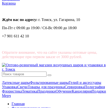
Корзина
Ждём вас по адресу:
г. Томск, ул. Гагарина, 10
Пн-Пт с
09:00 до 19:00 /
Сб-Вс 09:00 до 18:00
+7 901 611 42 10
Обратите внимание, что на сайте указаны оптовые цены,
действующие при первом заказе от 3000 рублей.
Латексные шары
Фольгированные шары
Гелий и аксессуары
Упаковка
Свечи
Товары для праздника
Сервировка
Полиграфия
Флористика
Тематика
Праздники
Обучение
Канцелярия
Подарки
Мерч
Главная