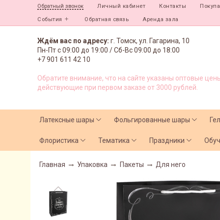
Личный кабинет
Контакты
Покуп
Обратный звонок
События
Обратная связь
Аренда зала
Ждём вас по адресу:
г. Томск, ул. Гагарина, 10
Пн-Пт с
09:00 до 19:00 /
Сб-Вс 09:00 до 18:00
+7 901 611 42 10
Обратите внимание, что на сайте указаны оптовые цены
действующие при первом заказе от 3000 рублей.
Латексные шары
Фольгированные шары
Ге
Флористика
Тематика
Праздники
Обу
Главная
Упаковка
Пакеты
Для него