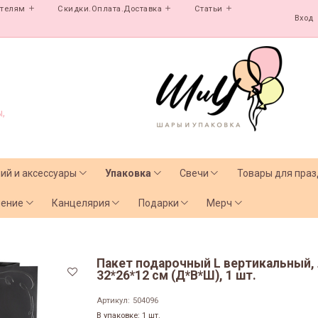
ателям
Скидки.Оплата.Доставка
Статьи
Вход
,
лий и аксессуары
Упаковка
Свечи
Товары для праз
чение
Канцелярия
Подарки
Мерч
Пакет подарочный L вертикальный,
32*26*12 см (Д*В*Ш), 1 шт.
Артикул:
504096
В упаковке: 1 шт.