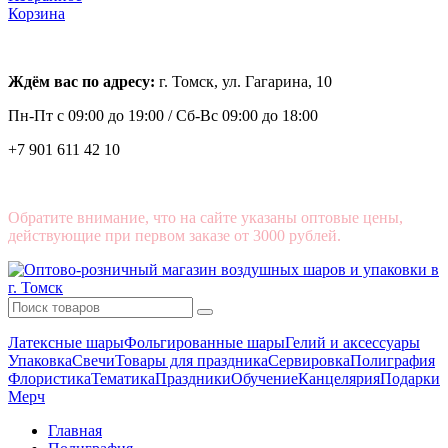
Корзина
Ждём вас по адресу:
г. Томск, ул. Гагарина, 10
Пн-Пт с
09:00 до 19:00 /
Сб-Вс 09:00 до 18:00
+7 901 611 42 10
Обратите внимание, что на сайте указаны оптовые цены,
действующие при первом заказе от 3000 рублей.
Латексные шары
Фольгированные шары
Гелий и аксессуары
Упаковка
Свечи
Товары для праздника
Сервировка
Полиграфия
Флористика
Тематика
Праздники
Обучение
Канцелярия
Подарки
Мерч
Главная