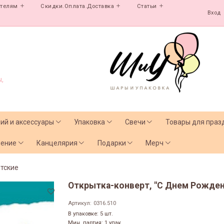
ателям
Скидки.Оплата.Доставка
Статьи
Вход
,
лий и аксессуары
Упаковка
Свечи
Товары для праз
чение
Канцелярия
Подарки
Мерч
тские
Открытка-конверт, "С Днем Рождени
Артикул:
0316.510
В упаковке: 5 шт.
Мин. партия: 1 упак