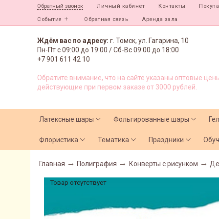
Личный кабинет
Контакты
Покуп
Обратный звонок
События
Обратная связь
Аренда зала
Ждём вас по адресу:
г. Томск, ул. Гагарина, 10
Пн-Пт с
09:00 до 19:00 /
Сб-Вс 09:00 до 18:00
+7 901 611 42 10
Обратите внимание, что на сайте указаны оптовые цены
действующие при первом заказе от 3000 рублей.
Латексные шары
Фольгированные шары
Ге
Флористика
Тематика
Праздники
Обу
Главная
Полиграфия
Конверты с рисунком
Де
Товар отсутствует