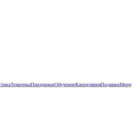
стика
Тематика
Праздники
Обучение
Канцелярия
Подарки
Мерч