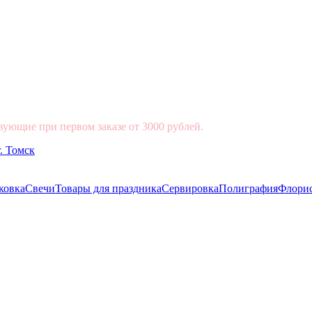
вующие при первом заказе от 3000 рублей.
ковка
Свечи
Товары для праздника
Сервировка
Полиграфия
Флори