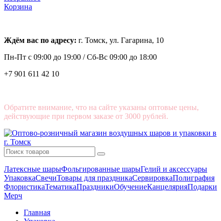
Корзина
Ждём вас по адресу:
г. Томск, ул. Гагарина, 10
Пн-Пт с
09:00 до 19:00 /
Сб-Вс 09:00 до 18:00
+7 901 611 42 10
Обратите внимание, что на сайте указаны оптовые цены,
действующие при первом заказе от 3000 рублей.
Латексные шары
Фольгированные шары
Гелий и аксессуары
Упаковка
Свечи
Товары для праздника
Сервировка
Полиграфия
Флористика
Тематика
Праздники
Обучение
Канцелярия
Подарки
Мерч
Главная