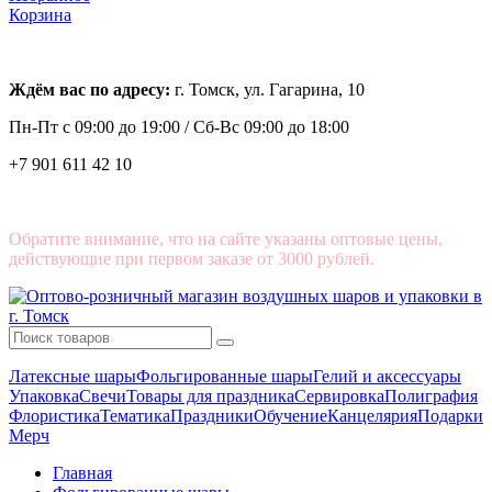
Корзина
Ждём вас по адресу:
г. Томск, ул. Гагарина, 10
Пн-Пт с
09:00 до 19:00 /
Сб-Вс 09:00 до 18:00
+7 901 611 42 10
Обратите внимание, что на сайте указаны оптовые цены,
действующие при первом заказе от 3000 рублей.
Латексные шары
Фольгированные шары
Гелий и аксессуары
Упаковка
Свечи
Товары для праздника
Сервировка
Полиграфия
Флористика
Тематика
Праздники
Обучение
Канцелярия
Подарки
Мерч
Главная