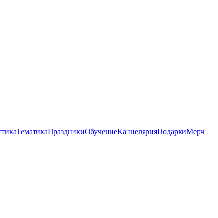
стика
Тематика
Праздники
Обучение
Канцелярия
Подарки
Мерч