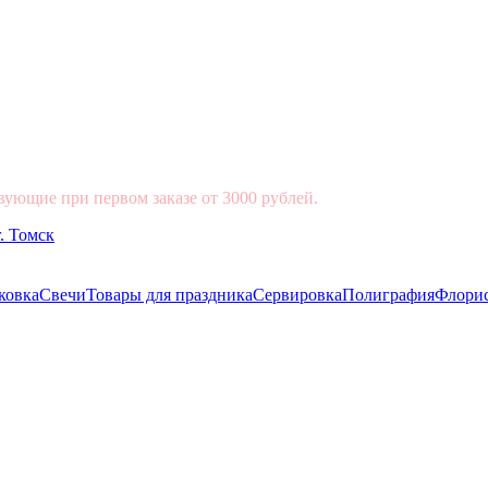
вующие при первом заказе от 3000 рублей.
ковка
Свечи
Товары для праздника
Сервировка
Полиграфия
Флори