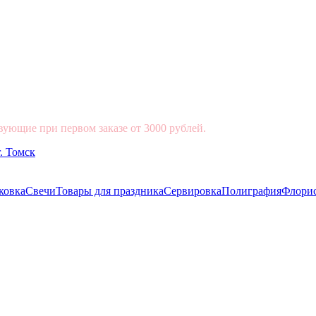
вующие при первом заказе от 3000 рублей.
ковка
Свечи
Товары для праздника
Сервировка
Полиграфия
Флори