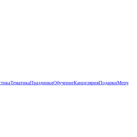
стика
Тематика
Праздники
Обучение
Канцелярия
Подарки
Мерч