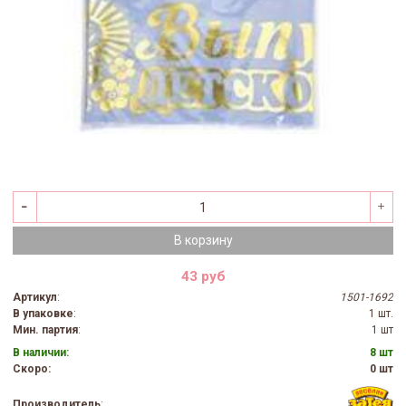
В корзину
43 руб
Артикул
:
1501-1692
В упаковке
:
1 шт.
Мин. партия
:
1 шт
В наличии:
8 шт
Скоро:
0 шт
Производитель
: