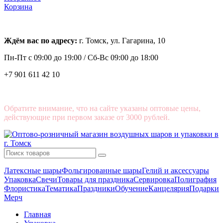
Корзина
Ждём вас по адресу:
г. Томск, ул. Гагарина, 10
Пн-Пт с
09:00 до 19:00 /
Сб-Вс 09:00 до 18:00
+7 901 611 42 10
Обратите внимание, что на сайте указаны оптовые цены,
действующие при первом заказе от 3000 рублей.
Латексные шары
Фольгированные шары
Гелий и аксессуары
Упаковка
Свечи
Товары для праздника
Сервировка
Полиграфия
Флористика
Тематика
Праздники
Обучение
Канцелярия
Подарки
Мерч
Главная