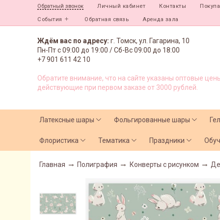
Личный кабинет
Контакты
Покуп
Обратный звонок
События
Обратная связь
Аренда зала
Ждём вас по адресу:
г. Томск, ул. Гагарина, 10
Пн-Пт с
09:00 до 19:00 /
Сб-Вс 09:00 до 18:00
+7 901 611 42 10
Обратите внимание, что на сайте указаны оптовые цены
действующие при первом заказе от 3000 рублей.
Латексные шары
Фольгированные шары
Ге
Флористика
Тематика
Праздники
Обу
Главная
Полиграфия
Конверты с рисунком
Де