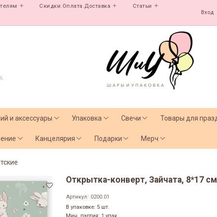
ателям
Скидки.Оплата.Доставка
Статьи
Вход
,
лий и аксессуары
Упаковка
Свечи
Товары для праз
чение
Канцелярия
Подарки
Мерч
тские
Открытка-конверт, Зайчата, 8*17 см,
Артикул:
0200.01
В упаковке: 5 шт.
Мин. партия: 1 упак