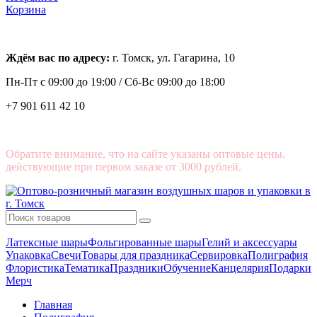
Корзина
Ждём вас по адресу:
г. Томск, ул. Гагарина, 10
Пн-Пт с
09:00 до 19:00 /
Сб-Вс 09:00 до 18:00
+7 901 611 42 10
Обратите внимание, что на сайте указаны оптовые цены,
действующие при первом заказе от 3000 рублей.
Латексные шары
Фольгированные шары
Гелий и аксессуары
Упаковка
Свечи
Товары для праздника
Сервировка
Полиграфия
Флористика
Тематика
Праздники
Обучение
Канцелярия
Подарки
Мерч
Главная