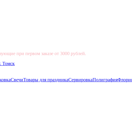
вующие при первом заказе от 3000 рублей.
ковка
Свечи
Товары для праздника
Сервировка
Полиграфия
Флори