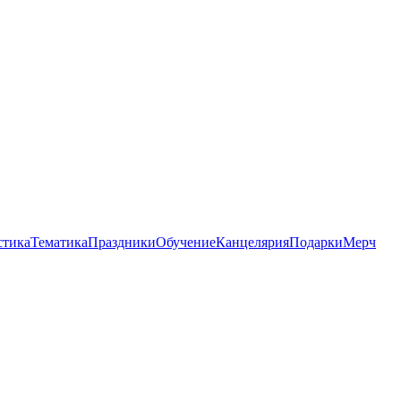
стика
Тематика
Праздники
Обучение
Канцелярия
Подарки
Мерч