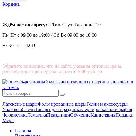
Корзина
Ждём вас по адресу:
г. Томск, ул. Гагарина, 10
Пн-Пт с
09:00 до 19:00 /
Сб-Вс 09:00 до 18:00
+7 901 611 42 10
Обратите внимание, что на сайте указаны оптовые цены,
действующие при первом заказе от 3000 рублей.
Латексные шары
Фольгированные шары
Гелий и аксессуары
Упаковка
Свечи
Товары для праздника
Сервировка
Полиграфия
Флористика
Тематика
Праздники
Обучение
Канцелярия
Подарки
Мерч
Главная