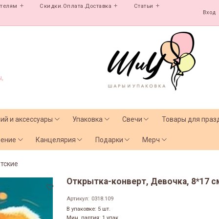
ателям
Скидки.Оплата.Доставка
Статьи
Вход
,
лий и аксессуары
Упаковка
Свечи
Товары для праз
чение
Канцелярия
Подарки
Мерч
тские
Открытка-конверт, Девочка, 8*17 см
Артикул:
0318.109
В упаковке: 5 шт.
Мин. партия: 1 упак