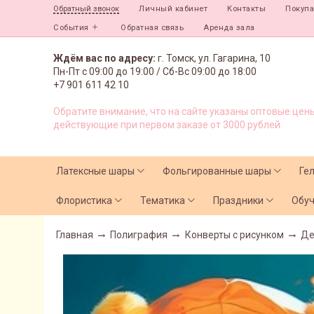
Личный кабинет
Контакты
Покуп
Обратный звонок
События
Обратная связь
Аренда зала
Ждём вас по адресу:
г. Томск, ул. Гагарина, 10
Пн-Пт с
09:00 до 19:00 /
Сб-Вс 09:00 до 18:00
+7 901 611 42 10
Обратите внимание, что на сайте указаны оптовые цены
действующие при первом заказе от 3000 рублей.
Латексные шары
Фольгированные шары
Ге
Флористика
Тематика
Праздники
Обу
Главная
Полиграфия
Конверты с рисунком
Де