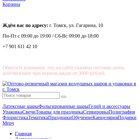
Корзина
Ждём вас по адресу:
г. Томск, ул. Гагарина, 10
Пн-Пт с
09:00 до 19:00 /
Сб-Вс 09:00 до 18:00
+7 901 611 42 10
Обратите внимание, что на сайте указаны оптовые цены,
действующие при первом заказе от 3000 рублей.
Латексные шары
Фольгированные шары
Гелий и аксессуары
Упаковка
Свечи
Товары для праздника
Сервировка
Полиграфия
Флористика
Тематика
Праздники
Обучение
Канцелярия
Подарки
Мерч
Главная