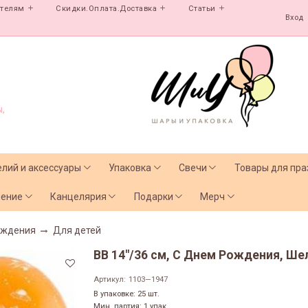
ателям
Скидки.Оплата.Доставка
Статьи
Вход
,
елий и аксессуары
Упаковка
Свечи
Товары для пра
чение
Канцелярия
Подарки
Мерч
ождения
Для детей
ВВ 14"/36 см, С Днем Рождения, Ше
Артикул:
1103—1947
В упаковке: 25 шт.
Мин. партия: 1 упак