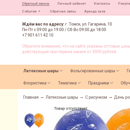
Личный кабинет
Контакты
Покуп
Обратный звонок
События
Обратная связь
Аренда зала
Ждём вас по адресу:
г. Томск, ул. Гагарина, 10
Пн-Пт с
09:00 до 19:00 /
Сб-Вс 09:00 до 18:00
+7 901 611 42 10
Обратите внимание, что на сайте указаны оптовые цены
действующие при первом заказе от 3000 рублей.
Латексные шары
Фольгированные шары
Г
Флористика
Тематика
Праздники
Обу
Главная
Латексные шары
С рисунком
День р
Товар отсутствует