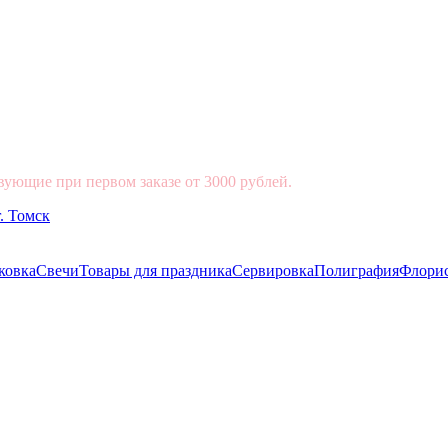
вующие при первом заказе от 3000 рублей.
ковка
Свечи
Товары для праздника
Сервировка
Полиграфия
Флори