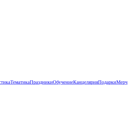
стика
Тематика
Праздники
Обучение
Канцелярия
Подарки
Мерч