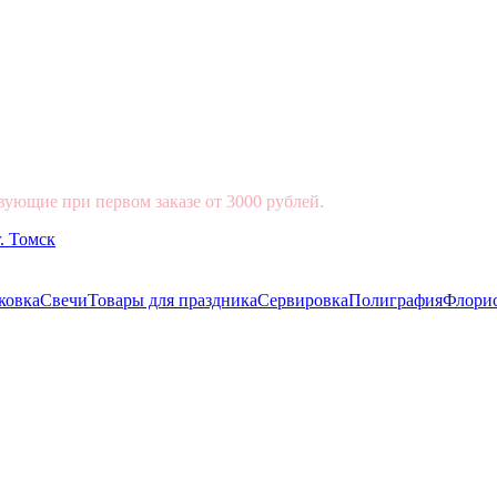
вующие при первом заказе от 3000 рублей.
ковка
Свечи
Товары для праздника
Сервировка
Полиграфия
Флори