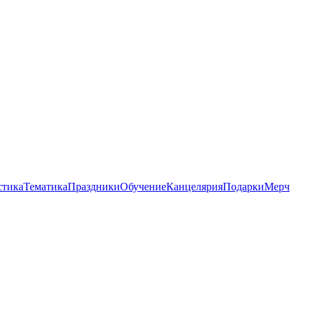
стика
Тематика
Праздники
Обучение
Канцелярия
Подарки
Мерч