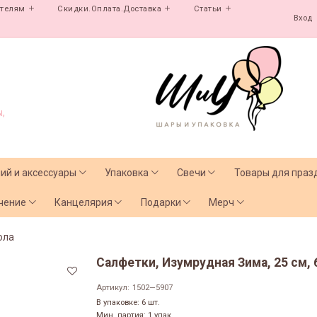
ателям
Скидки.Оплата.Доставка
Статьи
Вход
,
лий и аксессуары
Упаковка
Свечи
Товары для праз
чение
Канцелярия
Подарки
Мерч
ола
Салфетки, Изумрудная Зима, 25 см, 
Артикул:
1502—5907
В упаковке: 6 шт.
Мин. партия: 1 упак