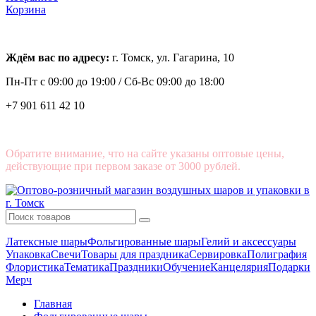
Корзина
Ждём вас по адресу:
г. Томск, ул. Гагарина, 10
Пн-Пт с
09:00 до 19:00 /
Сб-Вс 09:00 до 18:00
+7 901 611 42 10
Обратите внимание, что на сайте указаны оптовые цены,
действующие при первом заказе от 3000 рублей.
Латексные шары
Фольгированные шары
Гелий и аксессуары
Упаковка
Свечи
Товары для праздника
Сервировка
Полиграфия
Флористика
Тематика
Праздники
Обучение
Канцелярия
Подарки
Мерч
Главная