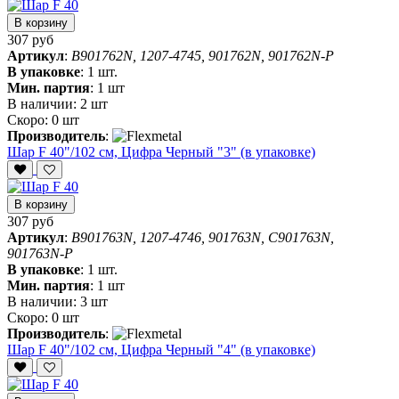
В корзину
307 руб
Артикул
:
B901762N, 1207-4745, 901762N, 901762N-P
В упаковке
:
1 шт.
Мин. партия
:
1 шт
В наличии:
2 шт
Скоро:
0 шт
Производитель
:
Шар F 40"/102 см, Цифра Черный "3" (в упаковке)
В корзину
307 руб
Артикул
:
B901763N, 1207-4746, 901763N, C901763N,
901763N-P
В упаковке
:
1 шт.
Мин. партия
:
1 шт
В наличии:
3 шт
Скоро:
0 шт
Производитель
:
Шар F 40"/102 см, Цифра Черный "4" (в упаковке)