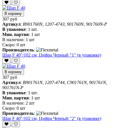
В корзину
307 руб
Артикул
:
B901760N, 1207-4743, 901760N, 901760N-P
В упаковке
:
1 шт.
Мин. партия
:
1 шт
В наличии:
1 шт
Скоро:
0 шт
Производитель
:
Шар F 40"/102 см, Цифра Черный "1" (в упаковке)
В корзину
307 руб
Артикул
:
B901761N, 1207-4744, C901761N, 901761N,
901761N-P
В упаковке
:
1 шт.
Мин. партия
:
1 шт
В наличии:
2 шт
Скоро:
0 шт
Производитель
:
Шар F 40"/102 см, Цифра Черный "2" (в упаковке)