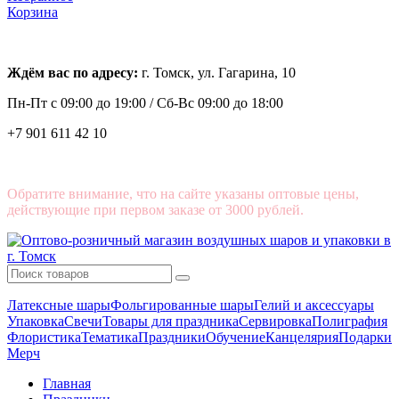
Корзина
Ждём вас по адресу:
г. Томск, ул. Гагарина, 10
Пн-Пт с
09:00 до 19:00 /
Сб-Вс 09:00 до 18:00
+7 901 611 42 10
Обратите внимание, что на сайте указаны оптовые цены,
действующие при первом заказе от 3000 рублей.
Латексные шары
Фольгированные шары
Гелий и аксессуары
Упаковка
Свечи
Товары для праздника
Сервировка
Полиграфия
Флористика
Тематика
Праздники
Обучение
Канцелярия
Подарки
Мерч
Главная