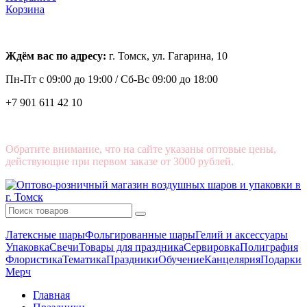
Корзина
Ждём вас по адресу:
г. Томск, ул. Гагарина, 10
Пн-Пт с
09:00 до 19:00 /
Сб-Вс 09:00 до 18:00
+7 901 611 42 10
Обратите внимание, что на сайте указаны оптовые цены,
действующие при первом заказе от 3000 рублей.
Латексные шары
Фольгированные шары
Гелий и аксессуары
Упаковка
Свечи
Товары для праздника
Сервировка
Полиграфия
Флористика
Тематика
Праздники
Обучение
Канцелярия
Подарки
Мерч
Главная