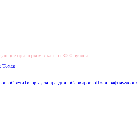
вующие при первом заказе от 3000 рублей.
ковка
Свечи
Товары для праздника
Сервировка
Полиграфия
Флори