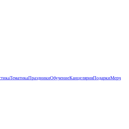
стика
Тематика
Праздники
Обучение
Канцелярия
Подарки
Мерч