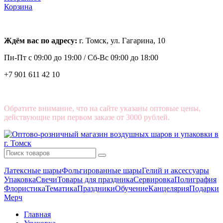
Корзина
Ждём вас по адресу:
г. Томск, ул. Гагарина, 10
Пн-Пт с
09:00 до 19:00 /
Сб-Вс 09:00 до 18:00
+7 901 611 42 10
Обратите внимание, что на сайте указаны оптовые цены,
действующие при первом заказе от 3000 рублей.
Латексные шары
Фольгированные шары
Гелий и аксессуары
Упаковка
Свечи
Товары для праздника
Сервировка
Полиграфия
Флористика
Тематика
Праздники
Обучение
Канцелярия
Подарки
Мерч
Главная