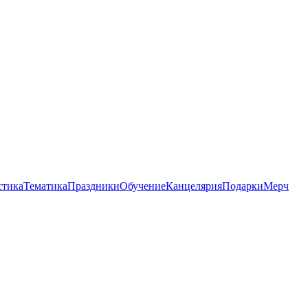
стика
Тематика
Праздники
Обучение
Канцелярия
Подарки
Мерч