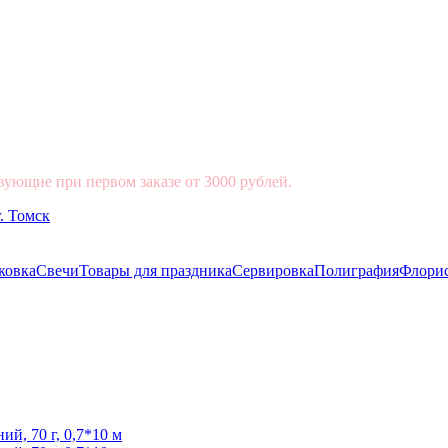
вующие при первом заказе от 3000 рублей.
ковка
Свечи
Товары для праздника
Сервировка
Полиграфия
Флори