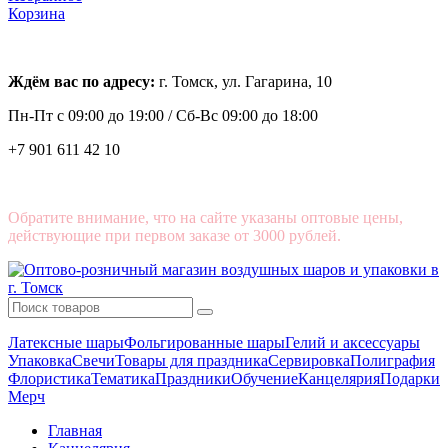
Корзина
Ждём вас по адресу:
г. Томск, ул. Гагарина, 10
Пн-Пт с
09:00 до 19:00 /
Сб-Вс 09:00 до 18:00
+7 901 611 42 10
Обратите внимание, что на сайте указаны оптовые цены,
действующие при первом заказе от 3000 рублей.
Латексные шары
Фольгированные шары
Гелий и аксессуары
Упаковка
Свечи
Товары для праздника
Сервировка
Полиграфия
Флористика
Тематика
Праздники
Обучение
Канцелярия
Подарки
Мерч
Главная