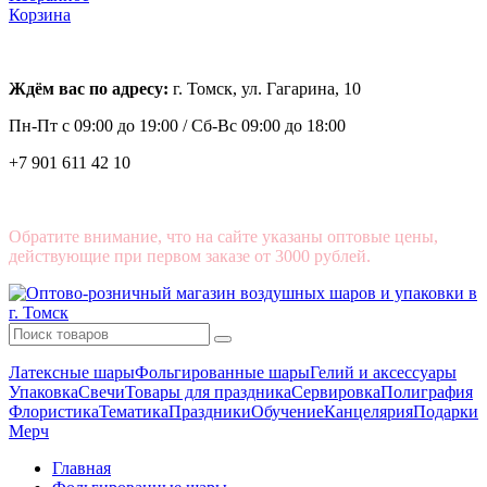
Корзина
Ждём вас по адресу:
г. Томск, ул. Гагарина, 10
Пн-Пт с
09:00 до 19:00 /
Сб-Вс 09:00 до 18:00
+7 901 611 42 10
Обратите внимание, что на сайте указаны оптовые цены,
действующие при первом заказе от 3000 рублей.
Латексные шары
Фольгированные шары
Гелий и аксессуары
Упаковка
Свечи
Товары для праздника
Сервировка
Полиграфия
Флористика
Тематика
Праздники
Обучение
Канцелярия
Подарки
Мерч
Главная