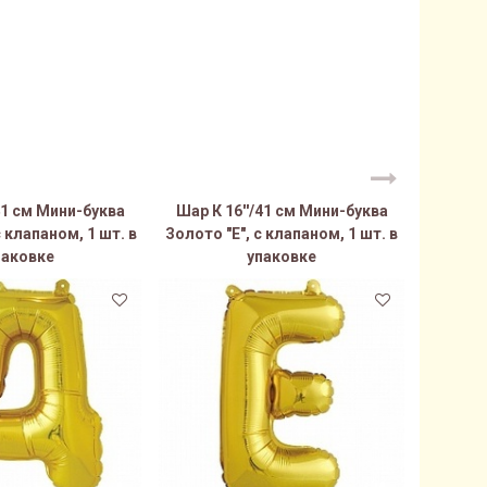
41 см Мини-буква
Шар К 16''/41 см Мини-буква
Шар К 
с клапаном, 1 шт. в
Золото "Е", с клапаном, 1 шт. в
Золото "
паковке
упаковке