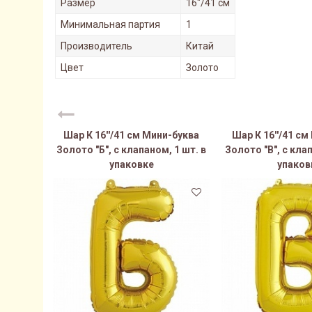
Размер
16"/41 см
Минимальная партия
1
Производитель
Китай
Цвет
Золото
Шар К 16''/41 см Мини-буква
Шар К 16''/41 с
Золото "Б", с клапаном, 1 шт. в
Золото "В", с клап
упаковке
упаков