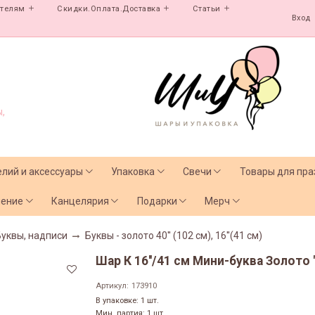
ателям
Скидки.Оплата.Доставка
Статьи
Вход
,
елий и аксессуары
Упаковка
Свечи
Товары для пра
чение
Канцелярия
Подарки
Мерч
Буквы, надписи
Буквы - золото 40'' (102 см), 16''(41 см)
Шар К 16''/41 см Мини-буква Золото "
Артикул:
173910
В упаковке: 1 шт.
Мин. партия: 1 шт