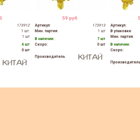
б
59 руб
173912
Артикул
:
173913
Артикул
:
1 шт.
Мин. партия
:
1 шт
В упаковке
:
1 шт
Мин. партия
:
В наличии:
7 шт
4 шт
Скоро:
0 шт
В наличии:
0 шт
Скоро:
Производитель
:
Производител