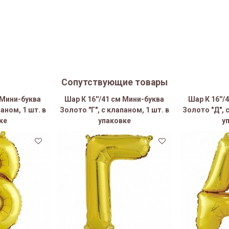
Сопутствующие товары
м Мини-буква
Шар К 16''/41 см Мини-буква
Шар К 16''/
аном, 1 шт. в
Золото "Г", с клапаном, 1 шт. в
Золото "Д", 
ке
упаковке
у