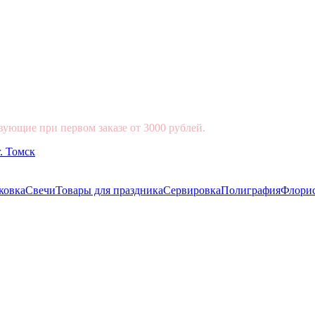
вующие при первом заказе от 3000 рублей.
ковка
Свечи
Товары для праздника
Сервировка
Полиграфия
Флори