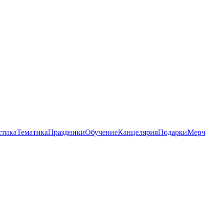
стика
Тематика
Праздники
Обучение
Канцелярия
Подарки
Мерч