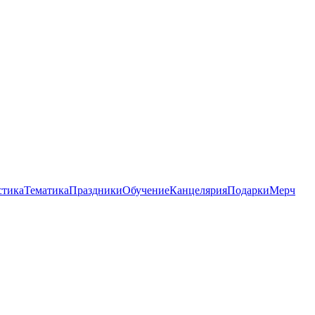
стика
Тематика
Праздники
Обучение
Канцелярия
Подарки
Мерч