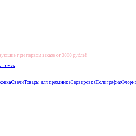
вующие при первом заказе от 3000 рублей.
ковка
Свечи
Товары для праздника
Сервировка
Полиграфия
Флори