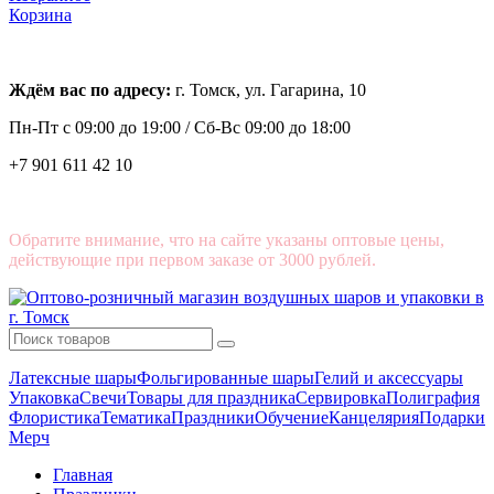
Корзина
Ждём вас по адресу:
г. Томск, ул. Гагарина, 10
Пн-Пт с
09:00 до 19:00 /
Сб-Вс 09:00 до 18:00
+7 901 611 42 10
Обратите внимание, что на сайте указаны оптовые цены,
действующие при первом заказе от 3000 рублей.
Латексные шары
Фольгированные шары
Гелий и аксессуары
Упаковка
Свечи
Товары для праздника
Сервировка
Полиграфия
Флористика
Тематика
Праздники
Обучение
Канцелярия
Подарки
Мерч
Главная