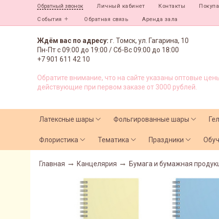
Личный кабинет
Контакты
Покуп
Обратный звонок
События
Обратная связь
Аренда зала
Ждём вас по адресу:
г. Томск, ул. Гагарина, 10
Пн-Пт с
09:00 до 19:00 /
Сб-Вс 09:00 до 18:00
+7 901 611 42 10
Обратите внимание, что на сайте указаны оптовые цены
действующие при первом заказе от 3000 рублей.
Латексные шары
Фольгированные шары
Ге
Флористика
Тематика
Праздники
Обу
Главная
Канцелярия
Бумага и бумажная продук