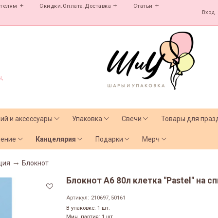
ателям
Скидки.Оплата.Доставка
Статьи
Вход
,
лий и аксессуары
Упаковка
Свечи
Товары для праз
чение
Канцелярия
Подарки
Мерч
ция
Блокнот
Блокнот А6 80л клетка "Pastel" на 
Артикул:
210697, 50161
В упаковке: 1 шт.
Мин. партия: 1 шт