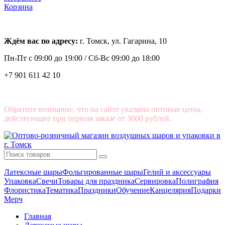
Корзина
Ждём вас по адресу:
г. Томск, ул. Гагарина, 10
Пн-Пт с
09:00 до 19:00 /
Сб-Вс 09:00 до 18:00
+7 901 611 42 10
Обратите внимание, что на сайте указаны оптовые цены,
действующие при первом заказе от 3000 рублей.
Латексные шары
Фольгированные шары
Гелий и аксессуары
Упаковка
Свечи
Товары для праздника
Сервировка
Полиграфия
Флористика
Тематика
Праздники
Обучение
Канцелярия
Подарки
Мерч
Главная