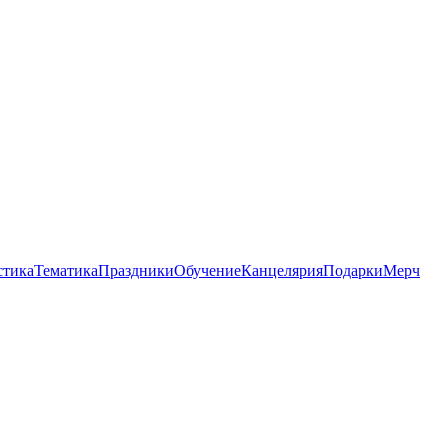
стика
Тематика
Праздники
Обучение
Канцелярия
Подарки
Мерч