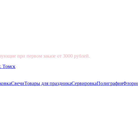
вующие при первом заказе от 3000 рублей.
ковка
Свечи
Товары для праздника
Сервировка
Полиграфия
Флори