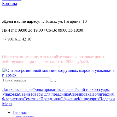
Корзина
Ждём вас по адресу:
г. Томск, ул. Гагарина, 10
Пн-Пт с
09:00 до 19:00 /
Сб-Вс 09:00 до 18:00
+7 901 611 42 10
Обратите внимание, что на сайте указаны оптовые цены,
действующие при первом заказе от 3000 рублей.
Латексные шары
Фольгированные шары
Гелий и аксессуары
Упаковка
Свечи
Товары для праздника
Сервировка
Полиграфия
Флористика
Тематика
Праздники
Обучение
Канцелярия
Подарки
Мерч
Главная