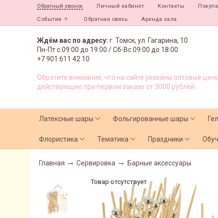
Личный кабинет
Контакты
Покуп
Обратный звонок
События
Обратная связь
Аренда зала
Ждём вас по адресу:
г. Томск, ул. Гагарина, 10
Пн-Пт с
09:00 до 19:00 /
Сб-Вс 09:00 до 18:00
+7 901 611 42 10
Обратите внимание, что на сайте указаны оптовые цены
действующие при первом заказе от 3000 рублей.
Латексные шары
Фольгированные шары
Ге
Флористика
Тематика
Праздники
Обу
Главная
Сервировка
Барные аксессуары
Товар отсутствует