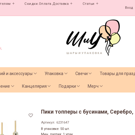
ателям
Скидки.Оплата.Доставка
Статьи
Вход
,
лий и аксессуары
Упаковка
Свечи
Товары для праз
чение
Канцелярия
Подарки
Мерч
Пики топперы с бусинами, Серебро, 
Артикул:
6231647
В упаковке: 50 шт.
Мин. партия: 1 упак