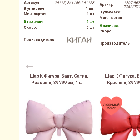
Артикул
:
26115, 26115P, 26115S
1207-567
Артикул
:
2352231
В упаковке
:
1 шт.
В упаковке
:
Мин. партия
:
1 шт
Мин. партия
:
В наличии:
2 шт
В наличии:
Скоро:
0 шт
Скоро:
Производитель
:
Производитель
:
Шар К Фигура, Бант, Сатин,
Шар К Фигура, Б
Розовый, 39"/99 см, 1 шт.
Красный, 39"/99