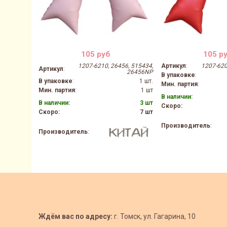
105 руб
105 р
1207-6210, 26456, 515434,
Артикул
:
1207-620
Артикул
:
26456NP
В упаковке
:
В упаковке
:
1 шт.
Мин. партия
:
Мин. партия
:
1 шт
В наличии:
В наличии:
3 шт
Скоро:
Скоро:
7 шт
Производитель
:
Производитель
:
Ждём вас по адресу:
г. Томск, ул. Гагарина, 10