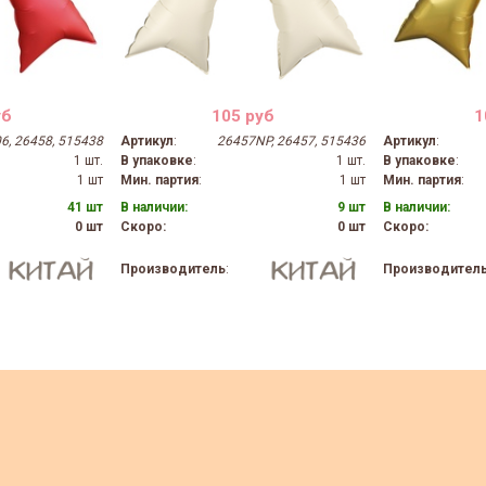
уб
105 руб
1
6, 26458, 515438
Артикул
:
26457NP, 26457, 515436
Артикул
:
1 шт.
В упаковке
:
1 шт.
В упаковке
:
1 шт
Мин. партия
:
1 шт
Мин. партия
:
41 шт
В наличии:
9 шт
В наличии:
0 шт
Скоро:
0 шт
Скоро:
Производитель
:
Производител