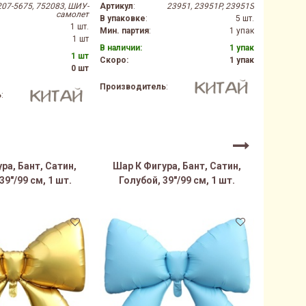
207-5675, 752083, ШИУ-
Артикул
:
23951, 23951P, 23951S
Артикул
:
самолет
В упаковке
:
5 шт.
В упаков
1 шт.
Мин. партия
:
1 упак
Мин. парт
1 шт
В наличии:
1 упак
В наличии
1 шт
Скоро:
1 упак
Скоро:
0 шт
Производитель
:
Производ
ь
:
ра, Бант, Сатин,
Шар К Фигура, Бант, Сатин,
Шар К
39"/99 см, 1 шт.
Голубой, 39"/99 см, 1 шт.
Сирене