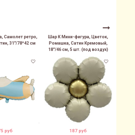
а, Самолет ретро,
Шар К Мини-фигура, Цветок,
Шар К 
тин, 31"/78*42 см
Ромашка, Сатин Кремовый,
Рома
18''/46 см, 5 шт. (под воздух)
18''/46
75 руб
187 руб