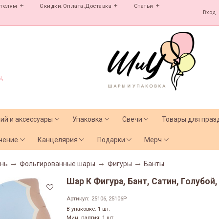
ателям
Скидки.Оплата.Доставка
Статьи
Вход
,
лий и аксессуары
Упаковка
Свечи
Товары для праз
чение
Канцелярия
Подарки
Мерч
нь
Фольгированные шары
Фигуры
Банты
Шар К Фигура, Бант, Сатин, Голубой, 
Артикул:
25106, 25106P
В упаковке: 1 шт.
Мин. партия: 1 шт