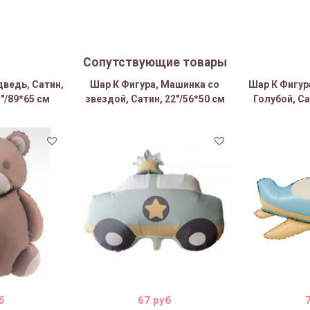
Сопутствующие товары
дведь, Сатин,
Шар К Фигура, Машинка со
Шар К Фигур
"/89*65 см
звездой, Сатин, 22"/56*50 см
Голубой, Са
б
67 руб