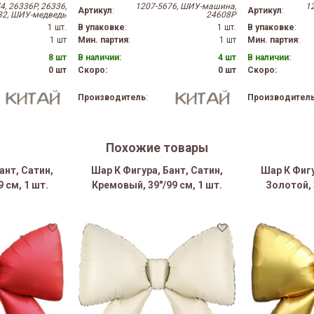
4, 26336P, 26336,
1207-5676, ШИУ-машина,
1
Артикул
:
Артикул
:
32, ШИУ-медведь
24608P
1 шт.
В упаковке
:
1 шт.
В упаковке
:
1 шт
Мин. партия
:
1 шт
Мин. партия
:
8 шт
В наличии:
4 шт
В наличии:
0 шт
Скоро:
0 шт
Скоро:
Производитель
:
Производител
Похожие товары
ант, Сатин,
Шар К Фигура, Бант, Сатин,
Шар К Фигу
 см, 1 шт.
Кремовый, 39"/99 см, 1 шт.
Золотой, 