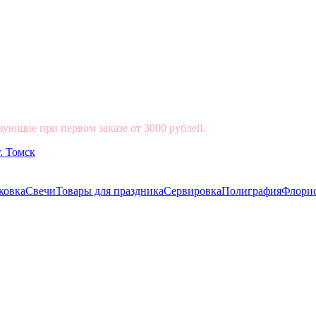
вующие при первом заказе от 3000 рублей.
ковка
Свечи
Товары для праздника
Сервировка
Полиграфия
Флори