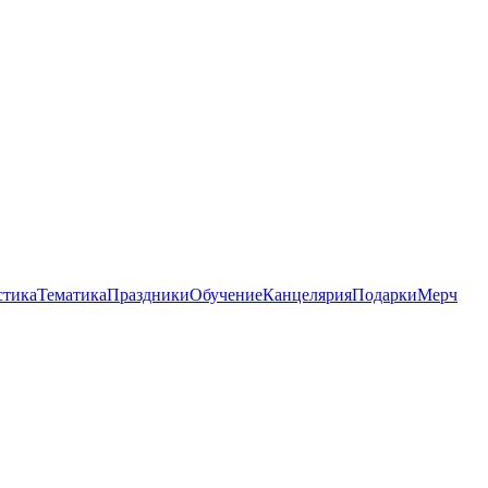
стика
Тематика
Праздники
Обучение
Канцелярия
Подарки
Мерч