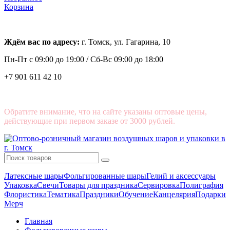
Корзина
Ждём вас по адресу:
г. Томск, ул. Гагарина, 10
Пн-Пт с
09:00 до 19:00 /
Сб-Вс 09:00 до 18:00
+7 901 611 42 10
Обратите внимание, что на сайте указаны оптовые цены,
действующие при первом заказе от 3000 рублей.
Латексные шары
Фольгированные шары
Гелий и аксессуары
Упаковка
Свечи
Товары для праздника
Сервировка
Полиграфия
Флористика
Тематика
Праздники
Обучение
Канцелярия
Подарки
Мерч
Главная