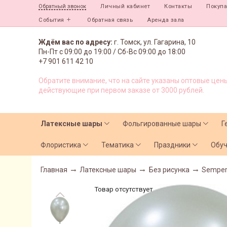
Личный кабинет
Контакты
Покуп
Обратный звонок
События
Обратная связь
Аренда зала
Ждём вас по адресу:
г. Томск, ул. Гагарина, 10
Пн-Пт с
09:00 до 19:00 /
Сб-Вс 09:00 до 18:00
+7 901 611 42 10
Обратите внимание, что на сайте указаны оптовые цены
действующие при первом заказе от 3000 рублей.
Латексные шары
Фольгированные шары
Г
Флористика
Тематика
Праздники
Обу
Главная
Латексные шары
Без рисунка
Semper
Товар отсутствует