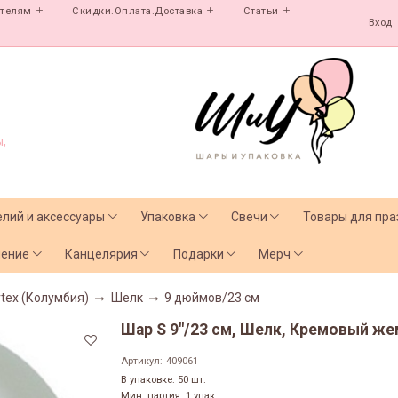
ателям
Скидки.Оплата.Доставка
Статьи
Вход
,
елий и аксессуары
Упаковка
Свечи
Товары для пра
чение
Канцелярия
Подарки
Мерч
tex (Колумбия)
Шелк
9 дюймов/23 см
Шар S 9"/23 см, Шелк, Кремовый жем
Артикул:
409061
В упаковке: 50 шт.
Мин. партия: 1 упак