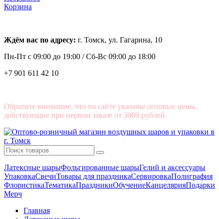
Корзина
Ждём вас по адресу:
г. Томск, ул. Гагарина, 10
Пн-Пт с
09:00 до 19:00 /
Сб-Вс 09:00 до 18:00
+7 901 611 42 10
Обратите внимание, что на сайте указаны оптовые цены,
действующие при первом заказе от 3000 рублей.
Латексные шары
Фольгированные шары
Гелий и аксессуары
Упаковка
Свечи
Товары для праздника
Сервировка
Полиграфия
Флористика
Тематика
Праздники
Обучение
Канцелярия
Подарки
Мерч
Главная