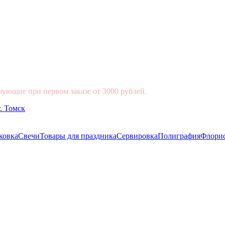
вующие при первом заказе от 3000 рублей.
ковка
Свечи
Товары для праздника
Сервировка
Полиграфия
Флори