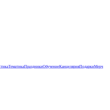
стика
Тематика
Праздники
Обучение
Канцелярия
Подарки
Мерч